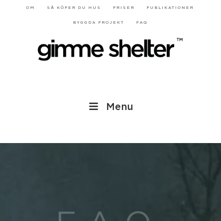
OM
SÅ KÖPER DU HUS
PRISER
PUBLIKATIONER
BYGGDA PROJEKT
FAQ
Menu