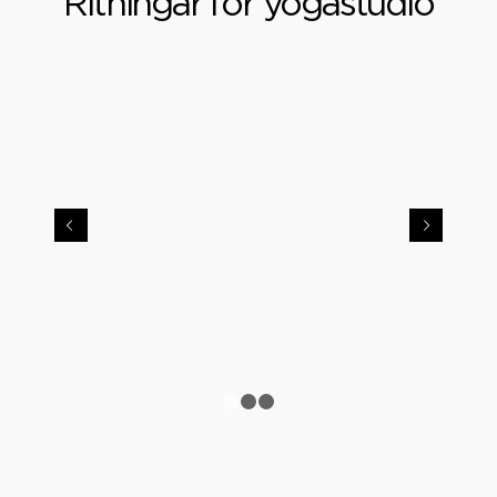
Ritningar för yogastudio
Next
1
2
3