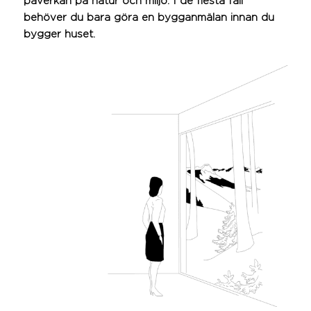
påverkan på natur och miljö. I de flesta fall
behöver du bara göra en bygganmälan innan du
bygger huset.