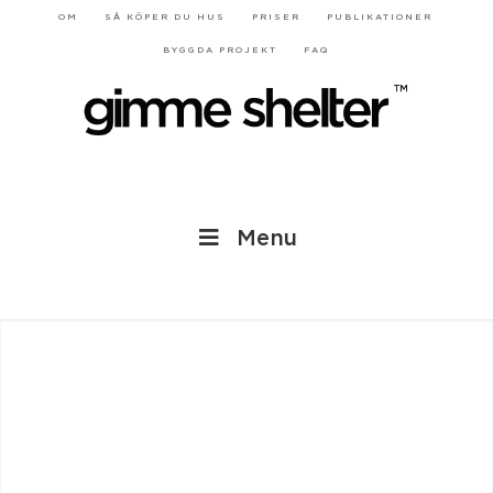
OM
SÅ KÖPER DU HUS
PRISER
PUBLIKATIONER
BYGGDA PROJEKT
FAQ
Menu