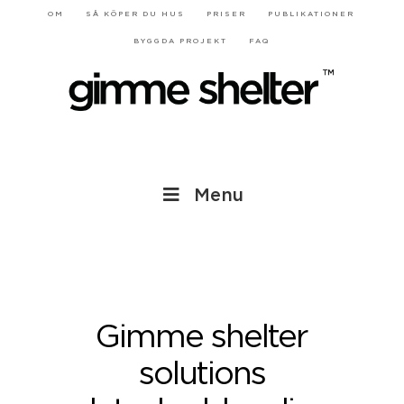
OM
SÅ KÖPER DU HUS
PRISER
PUBLIKATIONER
BYGGDA PROJEKT
FAQ
Menu
Gimme shelter
solutions