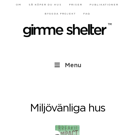
OM
SÅ KÖPER DU HUS
PRISER
PUBLIKATIONER
BYGGDA PROJEKT
FAQ
Menu
Miljövänliga hus