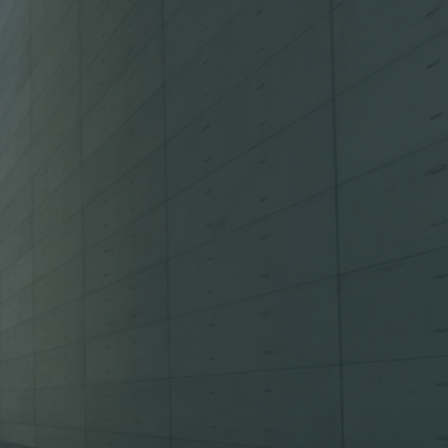
Omgivande
Förlängt
terrass
tak
Hjälp med
Året om
bygglov
isolering