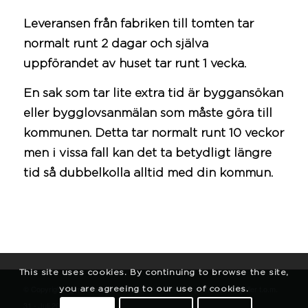
Leveransen från fabriken till tomten tar
normalt runt 2 dagar och själva
uppförandet av huset tar runt 1 vecka.
En sak som tar lite extra tid är byggansökan
eller bygglovsanmälan som måste göra till
kommunen
. Detta tar normalt runt 10 veckor
men i vissa fall kan det ta betydligt längre
tid så dubbelkolla alltid med din
kommun
.
This site uses cookies. By continuing to browse the site,
© Copyright - gimme shelter solutions AB. Priserna på hemsidan gäller t.o.m.
you are agreeing to our use of cookies.
31 - Juli 2021