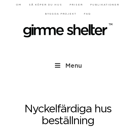
OM
SÅ KÖPER DU HUS
PRISER
PUBLIKATIONER
BYGGDA PROJEKT
FAQ
Menu
Nyckelfärdiga hus
beställning