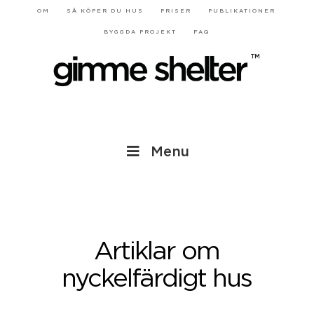
OM
SÅ KÖPER DU HUS
PRISER
PUBLIKATIONER
BYGGDA PROJEKT
FAQ
Menu
Artiklar om
nyckelfärdigt hus