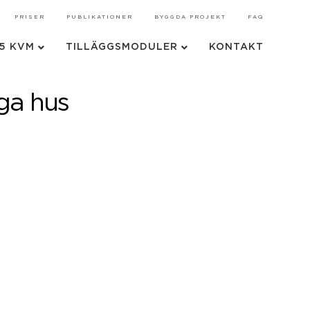
PRISER
PUBLIKATIONER
BYGGDA PROJEKT
FAQ
75 KVM
TILLÄGGSMODULER
KONTAKT
ga hus