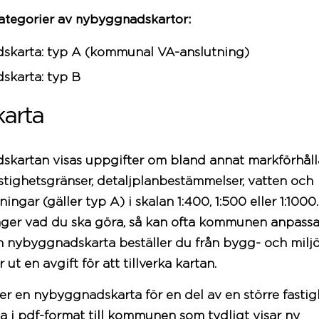
 kategorier av nybyggnadskartor:
karta: typ A (
kommunal
VA-anslutning)
karta: typ B
karta
kartan visas uppgifter om bland annat markförhåll
stighetsgränser, detaljplanbestämmelser, vatten och
ingar (gäller typ A) i skalan 1:400, 1:500 eller 1:1000
nger vad du ska göra, så kan ofta
kommunen
anpassa 
n nybyggnadskarta beställer du från bygg- och miljö
 ut en
avgift
för att tillverka kartan.
er en nybyggnadskarta för en del av en större fastig
a i pdf-format till
kommunen
som tydligt visar ny