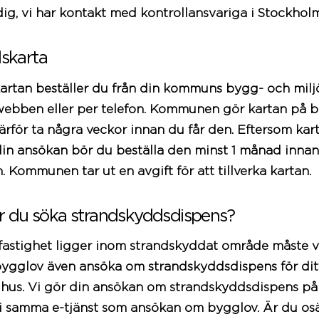
dig, vi har kontakt med kontrollansvariga i
Stockhol
skarta
tan beställer du från din kommuns bygg- och miljö
webben eller per telefon. Kommunen gör kartan på be
ärför ta några veckor innan du får den. Eftersom kar
in ansökan bör du beställa den minst 1 månad inna
. Kommunen tar ut en avgift för att tillverka kartan.
r du söka strandskyddsdispens?
astighet ligger inom strandskyddat område måste v
bygglov
även ansöka om strandskyddsdispens för dit
a
hus
. Vi gör din ansökan om strandskyddsdispens p
r i samma e-tjänst som ansökan om
bygglov
. Är du o