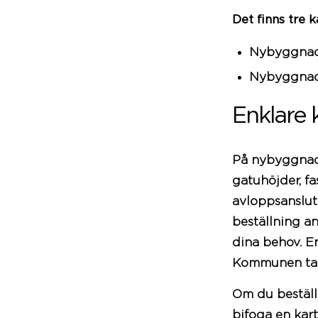
Det finns tre
Nybyggnads
Nybyggnads
Enklare 
På nybyggnads
gatuhöjder, fa
avloppsanslutn
beställning a
dina behov. E
Kommunen tar
Om du beställ
bifoga en kart