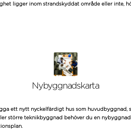
ighet ligger inom strandskyddat område eller inte, hör
Nybyggnadskarta
ga ett nytt nyckelfärdigt hus som huvudbyggnad, s
ller större teknikbyggnad behöver du en nybyggnad
tionsplan.