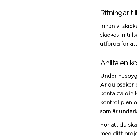
Ritningar ti
Innan vi skic
skickas in ti
utförda för a
Anlita en ko
Under husbygga
Är du osäker p
kontakta din
kontrollplan 
som är underl
För att du ska
med ditt proje