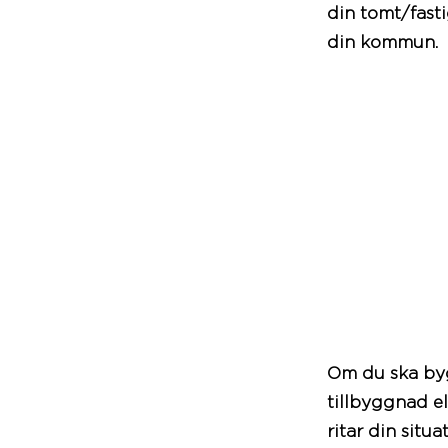
din
tomt
/fast
din
kommun
.
Om du ska byg
tillbyggnad e
ritar din situa