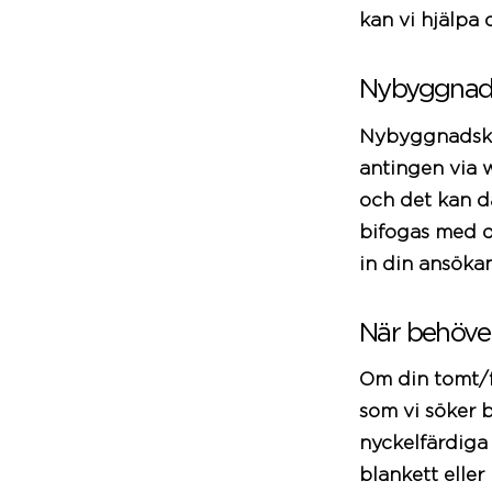
kan vi hjälpa 
Nybyggnad
Nybyggnadskar
antingen via 
och det kan d
bifogas med d
in din ansökan
När behöve
Om din tomt/f
som vi söker
nyckelfärdig
blankett elle