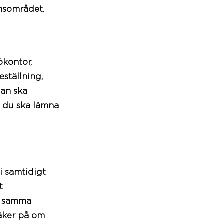
msområdet
.
kontor,
ställning,
tan ska
n du ska lämna
i samtidigt
t
å samma
säker på om