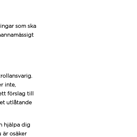
ningar
som ska
Omgivande
Förlängt
kmannamässigt
terrass
tak
Hjälp med
Året om
bygglov
isolering
rollansvarig.
 inte,
t förslag till
et utlåtande
n hjälpa dig
u är osäker