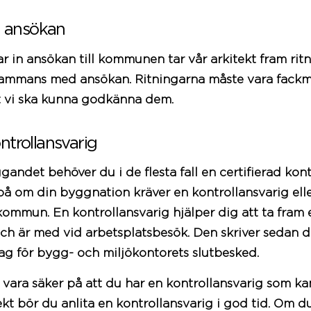
ll ansökan
kar in ansökan till kommunen tar vår
arkitekt
fram
rit
15 kvm
llsammans med ansökan. Ritningarna måste vara fac
tt vi ska kunna godkänna dem.
Skjutbara
treglasfönster
ntrollansvarig
ndet behöver du i de flesta fall en certifierad kont
å om din byggnation kräver en kontrollansvarig eller
kommun
. En kontrollansvarig hjälper dig att ta fram et
och är med vid arbetsplatsbesök. Den skriver sedan d
ag för bygg- och miljökontorets slutbesked.
 vara säker på att du har en kontrollansvarig som ka
kt bör du anlita en kontrollansvarig i god tid. Om d