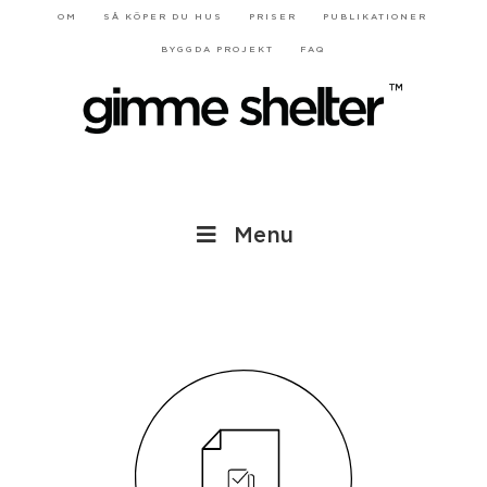
OM
SÅ KÖPER DU HUS
PRISER
PUBLIKATIONER
BYGGDA PROJEKT
FAQ
Menu